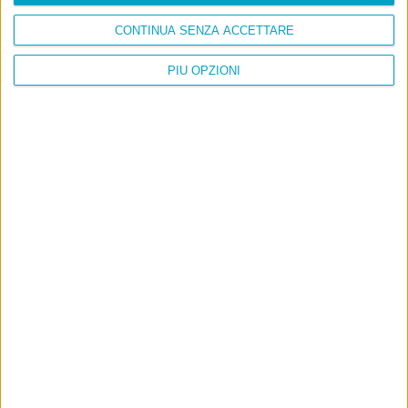
CONTINUA SENZA ACCETTARE
PIÙ OPZIONI
Info
AI che scrive di Taylor Swift come se fossi io
Filologia di Wittgenstein