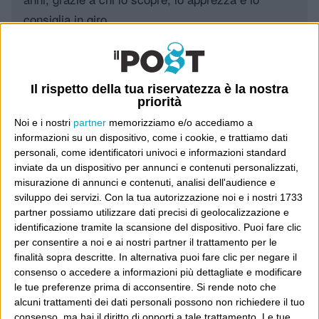
consiglia in giro.
Leggi il Post, magari ti piace
Il rispetto della tua riservatezza è la nostra
priorità
Luca Sofri
Wittgenstein
giovanni sartori
Noi e i nostri
partner
memorizziamo e/o accediamo a
informazioni su un dispositivo, come i cookie, e trattiamo dati
personali, come identificatori univoci e informazioni standard
inviate da un dispositivo per annunci e contenuti personalizzati,
misurazione di annunci e contenuti, analisi dell'audience e
sviluppo dei servizi.
Con la tua autorizzazione noi e i nostri 1733
POST PRECEDENTE
POST SUCCESSIVO
Tette, e altro
A nome del PD
partner possiamo utilizzare dati precisi di geolocalizzazione e
identificazione tramite la scansione del dispositivo. Puoi fare clic
per consentire a noi e ai nostri partner il trattamento per le
finalità sopra descritte. In alternativa puoi fare clic per negare il
consenso o accedere a informazioni più dettagliate e modificare
E per i regali di Natale
le tue preferenze prima di acconsentire.
Si rende noto che
alcuni trattamenti dei dati personali possono non richiedere il tuo
consenso, ma hai il diritto di opporti a tale trattamento. Le tue