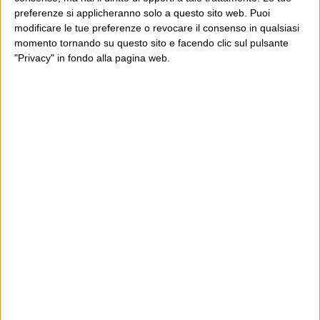
preferenze si applicheranno solo a questo sito web. Puoi
modificare le tue preferenze o revocare il consenso in qualsiasi
momento tornando su questo sito e facendo clic sul pulsante
"Privacy" in fondo alla pagina web.
Ultimi articoli
La sinistra de coccio
Don’t feed the trolls
A chi pensi, quando senti dire “patrimoniale”?
Con due pistole caricate a salve e un canestro di parole