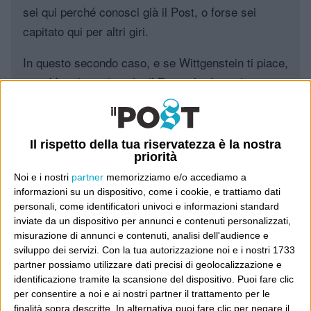
sei qui perché conosci già il Post, o forse sei
capitato qui per altri giri.
In questo secondo caso, e se Wittgenstein ti piace,
potrebbe piacerti anche il Post: che è partito
proprio da qui, e dal voler portare gli approcci di
questo blog dentro a un progetto più grande.
Il rispetto della tua riservatezza è la nostra
Poi il Post è cresciuto ed è diventato anche altro:
priorità
un progetto giornalistico che prosegue da oltre 16
Noi e i nostri
partner
memorizziamo e/o accediamo a
anni, grazie a chi lo scopre, lo apprezza e lo
informazioni su un dispositivo, come i cookie, e trattiamo dati
personali, come identificatori univoci e informazioni standard
consiglia in giro.
inviate da un dispositivo per annunci e contenuti personalizzati,
misurazione di annunci e contenuti, analisi dell'audience e
Leggi il Post, magari ti piace
sviluppo dei servizi.
Con la tua autorizzazione noi e i nostri 1733
partner possiamo utilizzare dati precisi di geolocalizzazione e
identificazione tramite la scansione del dispositivo. Puoi fare clic
per consentire a noi e ai nostri partner il trattamento per le
Luca Sofri
Wittgenstein
friendfeed
finalità sopra descritte. In alternativa puoi fare clic per negare il