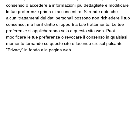
consenso o accedere a informazioni più dettagliate e modificare
le tue preferenze prima di acconsentire.
Si rende noto che
alcuni trattamenti dei dati personali possono non richiedere il tuo
consenso, ma hai il diritto di opporti a tale trattamento. Le tue
preferenze si applicheranno solo a questo sito web. Puoi
POST PRECEDENTE
POST SUCCESSIVO
As we knew it
Sputnik Observatory
modificare le tue preferenze o revocare il consenso in qualsiasi
momento tornando su questo sito e facendo clic sul pulsante
"Privacy" in fondo alla pagina web.
E per i regali di Natale