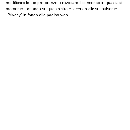
modificare le tue preferenze o revocare il consenso in qualsiasi
momento tornando su questo sito e facendo clic sul pulsante
"Privacy" in fondo alla pagina web.
Ultimi articoli
La sinistra de coccio
Don’t feed the trolls
A chi pensi, quando senti dire “patrimoniale”?
Con due pistole caricate a salve e un canestro di parole
Cinquantaquattro contro quarantasei