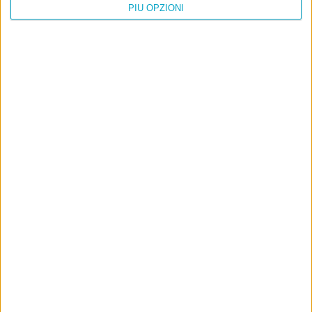
PIÙ OPZIONI
Info
AI che scrive di Taylor Swift come se fossi io
Filologia di Wittgenstein
Cookie
Informativa sui cookie