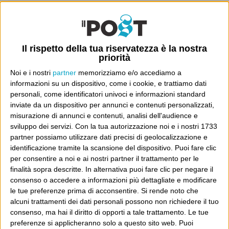
Luca Sofri
Wittgenstein
Il rispetto della tua riservatezza è la nostra
priorità
Noi e i nostri
partner
memorizziamo e/o accediamo a
informazioni su un dispositivo, come i cookie, e trattiamo dati
POST PRECEDENTE
POST SUCCESSIVO
personali, come identificatori univoci e informazioni standard
In attesa di giudizio
Gli ultimi saranno i primi
inviate da un dispositivo per annunci e contenuti personalizzati,
misurazione di annunci e contenuti, analisi dell'audience e
sviluppo dei servizi.
Con la tua autorizzazione noi e i nostri 1733
partner possiamo utilizzare dati precisi di geolocalizzazione e
E per i regali di Natale
identificazione tramite la scansione del dispositivo. Puoi fare clic
per consentire a noi e ai nostri partner il trattamento per le
finalità sopra descritte. In alternativa puoi fare clic per negare il
consenso o accedere a informazioni più dettagliate e modificare
le tue preferenze prima di acconsentire.
Si rende noto che
alcuni trattamenti dei dati personali possono non richiedere il tuo
consenso, ma hai il diritto di opporti a tale trattamento. Le tue
preferenze si applicheranno solo a questo sito web. Puoi