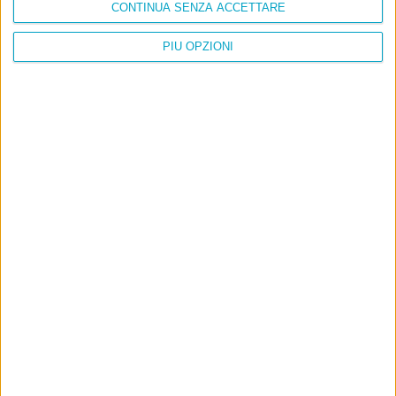
CONTINUA SENZA ACCETTARE
PIÙ OPZIONI
Info
AI che scrive di Taylor Swift come se fossi io
Filologia di Wittgenstein
Cookie
Informativa sui cookie
Ultimi articoli
La sinistra de coccio
Don’t feed the trolls
A chi pensi, quando senti dire “patrimoniale”?
Con due pistole caricate a salve e un canestro di parole
Cinquantaquattro contro quarantasei