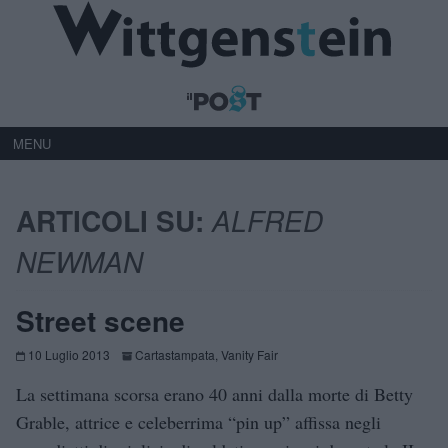
MENU
ARTICOLI SU:
ALFRED
NEWMAN
Street scene
10 Luglio 2013
Cartastampata
,
Vanity Fair
La settimana scorsa erano 40 anni dalla morte di Betty
Grable, attrice e celeberrima “pin up” affissa negli