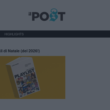
HIGHLIGHTS
li di Natale (del 2026!)