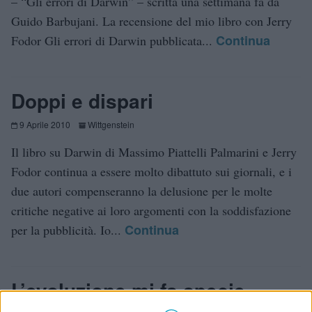
– “Gli errori di Darwin” – scritta una settimana fa da
Guido Barbujani. La recensione del mio libro con Jerry
Continua
Fodor Gli errori di Darwin pubblicata...
Doppi e dispari
9 Aprile 2010
Wittgenstein
Il libro su Darwin di Massimo Piattelli Palmarini e Jerry
Fodor continua a essere molto dibattuto sui giornali, e i
due autori compenseranno la delusione per le molte
critiche negative ai loro argomenti con la soddisfazione
Continua
per la pubblicità. Io...
L’evoluzione mi fa specie