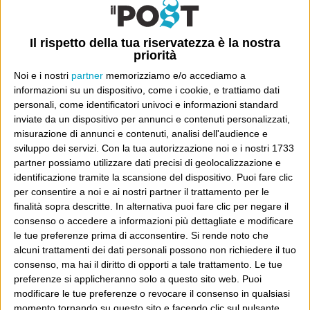
6 Aprile 2010
Wittgenstein
C’è un libro da poco uscito per Feltrinelli che sta
Il rispetto della tua riservatezza è la nostra
agitando la discussione italiana sul darwinismo. Nel
priorità
2010?, direte voi. Già. Il libro si chiama “Gli errori di
Noi e i nostri
partner
memorizziamo e/o accediamo a
Darwin” e lo hanno scritto Jerry Fodor e Massimo
informazioni su un dispositivo, come i cookie, e trattiamo dati
Continua
Piattelli Palmarini. Sintetizzandola...
personali, come identificatori univoci e informazioni standard
inviate da un dispositivo per annunci e contenuti personalizzati,
misurazione di annunci e contenuti, analisi dell'audience e
sviluppo dei servizi.
Con la tua autorizzazione noi e i nostri 1733
partner possiamo utilizzare dati precisi di geolocalizzazione e
identificazione tramite la scansione del dispositivo. Puoi fare clic
per consentire a noi e ai nostri partner il trattamento per le
E per i regali di Natale (del 2026!)
finalità sopra descritte. In alternativa puoi fare clic per negare il
consenso o accedere a informazioni più dettagliate e modificare
le tue preferenze prima di acconsentire.
Si rende noto che
alcuni trattamenti dei dati personali possono non richiedere il tuo
consenso, ma hai il diritto di opporti a tale trattamento. Le tue
preferenze si applicheranno solo a questo sito web. Puoi
modificare le tue preferenze o revocare il consenso in qualsiasi
momento tornando su questo sito e facendo clic sul pulsante