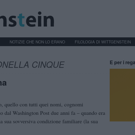
NOTIZIE CHE NON LO ERANO
FILOLOGIA DI WITTGENSTEIN
ONELLA CINQUE
E per i rega
na
no, quello con tutti quei nomi, cognomi
ato dal Washington Post due anni fa – quando era
la sua sovversiva condizione familiare (la sua