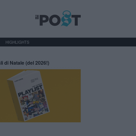
HIGHLIGHTS
li di Natale (del 2026!)