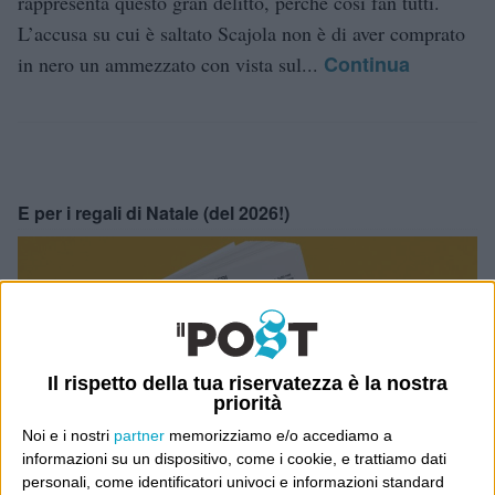
rappresenta questo gran delitto, perché così fan tutti.
L’accusa su cui è saltato Scajola non è di aver comprato
Continua
in nero un ammezzato con vista sul...
E per i regali di Natale (del 2026!)
Il rispetto della tua riservatezza è la nostra
priorità
Noi e i nostri
partner
memorizziamo e/o accediamo a
informazioni su un dispositivo, come i cookie, e trattiamo dati
personali, come identificatori univoci e informazioni standard