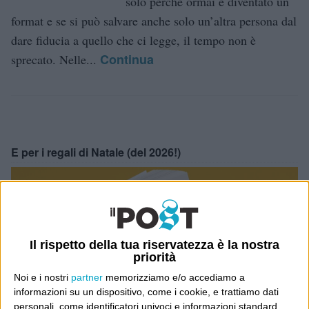
solo perché ormai è diventato un
format e se si può salvare anche solo un’altra persona dal
dare fiducia a quello che ci legge, il tempo non è
Continua
sprecato. Nelle...
E per i regali di Natale (del 2026!)
Il rispetto della tua riservatezza è la nostra
priorità
Noi e i nostri
partner
memorizziamo e/o accediamo a
informazioni su un dispositivo, come i cookie, e trattiamo dati
personali, come identificatori univoci e informazioni standard