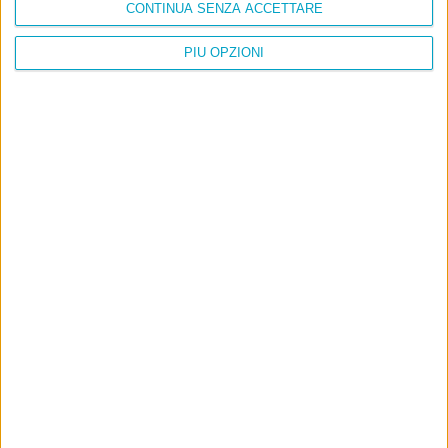
CONTINUA SENZA ACCETTARE
PIÙ OPZIONI
Info
AI che scrive di Taylor Swift come se fossi io
Filologia di Wittgenstein
Cookie
Informativa sui cookie
Ultimi articoli
La sinistra de coccio
Don’t feed the trolls
A chi pensi, quando senti dire “patrimoniale”?
Con due pistole caricate a salve e un canestro di parole
Cinquantaquattro contro quarantasei