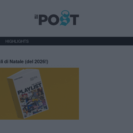
HIGHLIGHTS
li di Natale (del 2026!)