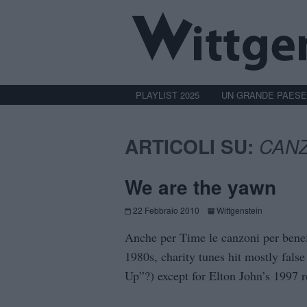
PLAYLIST 2025
UN GRANDE PAESE
ARTICOLI SU:
CANZ
We are the yawn
22 Febbraio 2010
Wittgenstein
Anche per Time le canzoni per benef
1980s, charity tunes hit mostly fal
Up”?) except for Elton John’s 1997 