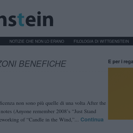
NOTIZIE CHE NON LO ERANO
FILOLOGIA DI WITTGENSTEIN
ONI BENEFICHE
E per i rega
icenza non sono più quelle di una volta After the
se notes (Anyone remember 2008’s “Just Stand
Continua
reworking of “Candle in the Wind,”...