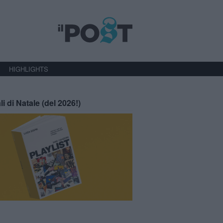
HIGHLIGHTS
li di Natale (del 2026!)