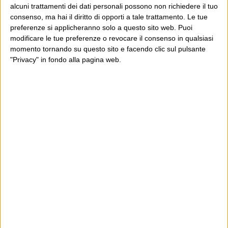
modo di scrivere, io ho diverse scorciatoie: diffido di
alcuni trattamenti dei dati personali possono non richiedere il tuo
Continua
quelli che usano spesso i puntini...
consenso, ma hai il diritto di opporti a tale trattamento. Le tue
preferenze si applicheranno solo a questo sito web. Puoi
modificare le tue preferenze o revocare il consenso in qualsiasi
momento tornando su questo sito e facendo clic sul pulsante
"Privacy" in fondo alla pagina web.
E per i regali di Natale (del 2026!)