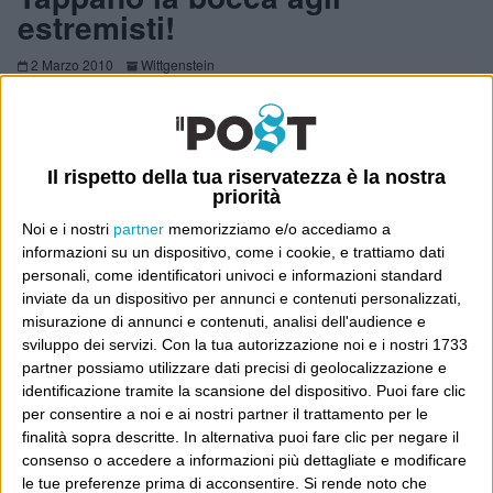
estremisti!
2 Marzo 2010
Wittgenstein
È nato un caso su un editoriale di Ernesto Galli Della
Loggia tolto all’ultimo momento dalla prima pagina del
Corriere della Sera di oggi, ma ora si dice si sia trattato
Il rispetto della tua riservatezza è la nostra
priorità
solo di una scelta di tempi, e l’articolo sarà pubblicato...
Continua
Noi e i nostri
partner
memorizziamo e/o accediamo a
informazioni su un dispositivo, come i cookie, e trattiamo dati
personali, come identificatori univoci e informazioni standard
inviate da un dispositivo per annunci e contenuti personalizzati,
Ah, cari miei!
misurazione di annunci e contenuti, analisi dell'audience e
sviluppo dei servizi.
Con la tua autorizzazione noi e i nostri 1733
24 Giugno 2007
Wittgenstein
partner possiamo utilizzare dati precisi di geolocalizzazione e
identificazione tramite la scansione del dispositivo. Puoi fare clic
Ognuno ha delle scorciatoie superficiali per farsi un
per consentire a noi e ai nostri partner il trattamento per le
giudizio sommario sulle cose: per esempio, non
finalità sopra descritte. In alternativa puoi fare clic per negare il
consenso o accedere a informazioni più dettagliate e modificare
comprerei una macchina usata da uno con le Crocs. Sul
le tue preferenze prima di acconsentire.
Si rende noto che