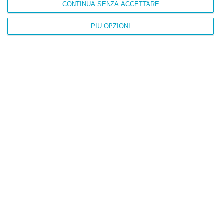
CONTINUA SENZA ACCETTARE
PIÙ OPZIONI
Info
AI che scrive di Taylor Swift come se fossi io
Filologia di Wittgenstein
Cookie
Informativa sui cookie
Ultimi articoli
La sinistra de coccio
Don’t feed the trolls
A chi pensi, quando senti dire “patrimoniale”?
Con due pistole caricate a salve e un canestro di parole
Cinquantaquattro contro quarantasei