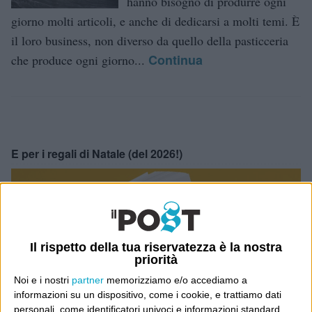
hanno bisogno di produrre ogni
giorno molti articoli, e anche di dedicarsi a molti temi. È
il loro business, non diverso da quello della pasticceria
Continua
che produce ogni giorno...
E per i regali di Natale (del 2026!)
Il rispetto della tua riservatezza è la nostra
priorità
Noi e i nostri
partner
memorizziamo e/o accediamo a
informazioni su un dispositivo, come i cookie, e trattiamo dati
personali, come identificatori univoci e informazioni standard