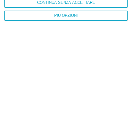
CONTINUA SENZA ACCETTARE
PIÙ OPZIONI
Info
AI che scrive di Taylor Swift come se fossi io
Filologia di Wittgenstein
Cookie
Informativa sui cookie
Ultimi articoli
La sinistra de coccio
Don’t feed the trolls
A chi pensi, quando senti dire “patrimoniale”?
Con due pistole caricate a salve e un canestro di parole
Cinquantaquattro contro quarantasei