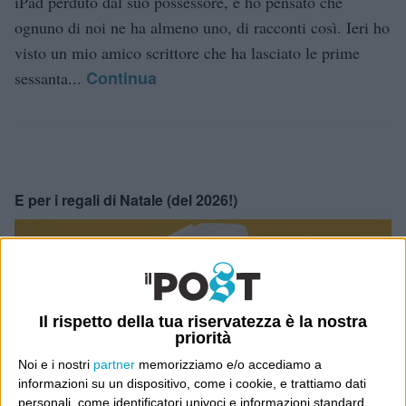
iPad perduto dal suo possessore, e ho pensato che
ognuno di noi ne ha almeno uno, di racconti così. Ieri ho
visto un mio amico scrittore che ha lasciato le prime
Continua
sessanta...
E per i regali di Natale (del 2026!)
Il rispetto della tua riservatezza è la nostra
priorità
Noi e i nostri
partner
memorizziamo e/o accediamo a
informazioni su un dispositivo, come i cookie, e trattiamo dati
personali, come identificatori univoci e informazioni standard