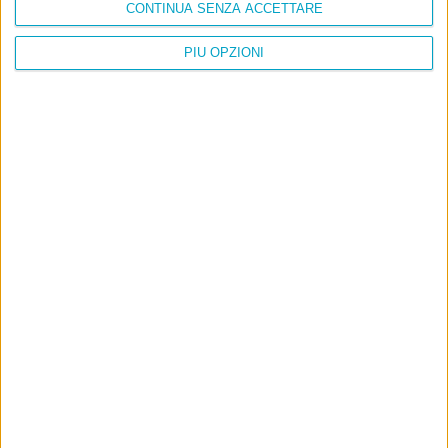
CONTINUA SENZA ACCETTARE
PIÙ OPZIONI
Info
AI che scrive di Taylor Swift come se fossi io
Filologia di Wittgenstein
Cookie
Informativa sui cookie
Ultimi articoli
La sinistra de coccio
Don’t feed the trolls
A chi pensi, quando senti dire “patrimoniale”?
Con due pistole caricate a salve e un canestro di parole
Cinquantaquattro contro quarantasei