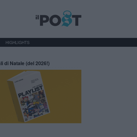
HIGHLIGHTS
li di Natale (del 2026!)