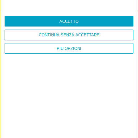
ACCETTO
CONTINUA SENZA ACCETTARE
PIÙ OPZIONI
Info
AI che scrive di Taylor Swift come se fossi io
Filologia di Wittgenstein
Cookie
Informativa sui cookie
Ultimi articoli