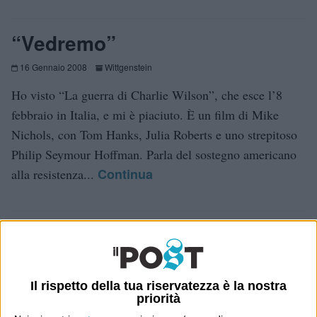
“Vedremo”
16 Gennaio 2008
Wittgenstein
Ho visto “La guerra di Charlie Wilson”, che esce l’8
febbraio in Italia, e mi è piaciuto. È un film di Mike
Nichols, con Tom Hanks, Julia Roberts e uno strepitoso
Philip Seymour Hoffman. Parla del sostegno americano
Continua
alla resistenza...
E per i regali di Natale (del 2026!)
Il rispetto della tua riservatezza è la nostra
priorità