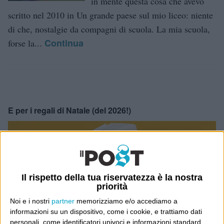
in mente questa cosa che avevo
scritto nel 2010 in Un grande paese sul mio liceo: niente
di che, nostalgie da compagni di scuola. La mia scuola,
Continua
forse la...
E per i regali di Natale (del 2026!)
Il rispetto della tua riservatezza è la nostra
priorità
Noi e i nostri
partner
memorizziamo e/o accediamo a
informazioni su un dispositivo, come i cookie, e trattiamo dati
personali, come identificatori univoci e informazioni standard