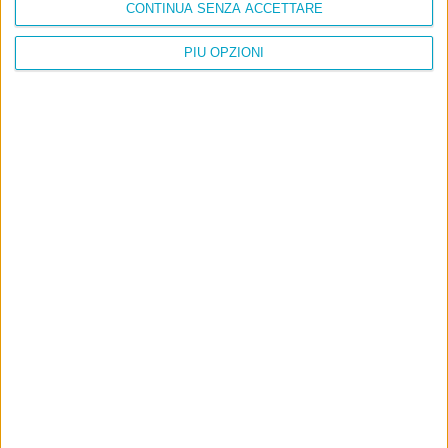
CONTINUA SENZA ACCETTARE
PIÙ OPZIONI
Info
AI che scrive di Taylor Swift come se fossi io
Filologia di Wittgenstein
Cookie
Informativa sui cookie
Ultimi articoli
La sinistra de coccio
Don’t feed the trolls
A chi pensi, quando senti dire “patrimoniale”?
Con due pistole caricate a salve e un canestro di parole
Cinquantaquattro contro quarantasei