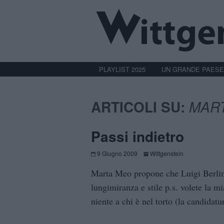
PLAYLIST 2025
UN GRANDE PAESE
ARTICOLI SU:
MAR
Passi indietro
9 Giugno 2009
Wittgenstein
Marta Meo propone che Luigi Berling
lungimiranza e stile p.s. volete la 
niente a chi è nel torto (la candidatu