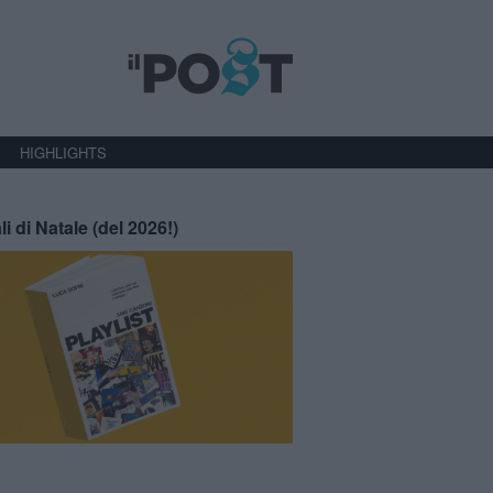
HIGHLIGHTS
li di Natale (del 2026!)