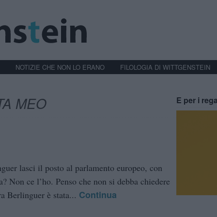
NOTIZIE CHE NON LO ERANO
FILOLOGIA DI WITTGENSTEIN
TA MEO
E per i rega
uer lasci il posto al parlamento europeo, con
mia? Non ce l’ho. Penso che non si debba chiedere
Continua
ra Berlinguer è stata...