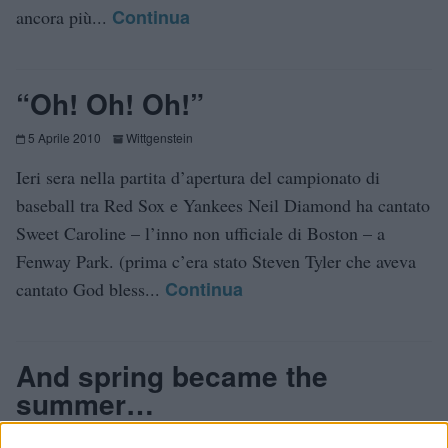
Continua
ancora più...
“Oh! Oh! Oh!”
5 Aprile 2010
Wittgenstein
Ieri sera nella partita d’apertura del campionato di
baseball tra Red Sox e Yankees Neil Diamond ha cantato
Sweet Caroline – l’inno non ufficiale di Boston – a
Fenway Park. (prima c’era stato Steven Tyler che aveva
Continua
cantato God bless...
And spring became the
summer…
22 Novembre 2007
Musica
,
Wittgenstein