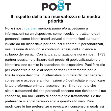
Questo scrissi in Playlist di “Sweet Caroline”, di Neil
Diamond: “Una delle canzoni più cantate negli stadi
Il rispetto della tua riservatezza è la nostra
americani, altro che “po-po-pò poppo-pò-po”. In
priorità
particolare, è un’istituzione per i Boston Red Sox di
Noi e i nostri
partner
memorizziamo e/o accediamo a
informazioni su un dispositivo, come i cookie, e trattiamo dati
baseball: viene sempre cantata da tutti tra l’ottavo...
personali, come identificatori univoci e informazioni standard
Continua
inviate da un dispositivo per annunci e contenuti personalizzati,
misurazione di annunci e contenuti, analisi dell'audience e
sviluppo dei servizi.
Con la tua autorizzazione noi e i nostri 1733
partner possiamo utilizzare dati precisi di geolocalizzazione e
identificazione tramite la scansione del dispositivo. Puoi fare clic
per consentire a noi e ai nostri partner il trattamento per le
E per i regali di Natale (del 2026!)
finalità sopra descritte. In alternativa puoi fare clic per negare il
consenso o accedere a informazioni più dettagliate e modificare
le tue preferenze prima di acconsentire.
Si rende noto che
alcuni trattamenti dei dati personali possono non richiedere il tuo
consenso, ma hai il diritto di opporti a tale trattamento. Le tue
preferenze si applicheranno solo a questo sito web. Puoi
modificare le tue preferenze o revocare il consenso in qualsiasi