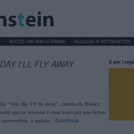
NOTIZIE CHE NON LO ERANO
FILOLOGIA DI WITTGENSTEIN
DAY I’LL FLY AWAY
E per i rega
adio “One day I’ll fly away”, cantata da Bianca
hé questa versione è stata usata per una fiction
Continua
 memorabile, a quanto...