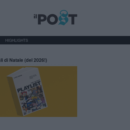
HIGHLIGHTS
li di Natale (del 2026!)