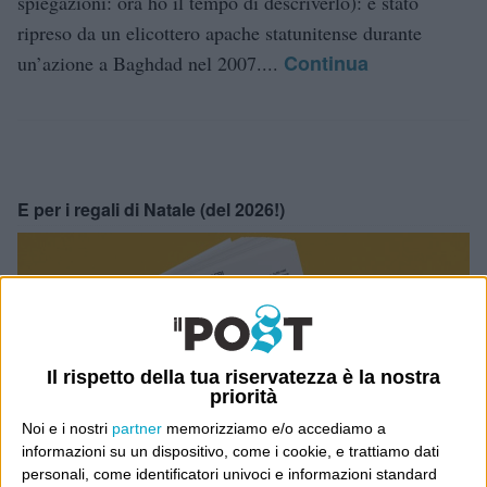
spiegazioni: ora ho il tempo di descriverlo): è stato
ripreso da un elicottero apache statunitense durante
Continua
un’azione a Baghdad nel 2007....
E per i regali di Natale (del 2026!)
Il rispetto della tua riservatezza è la nostra
priorità
Noi e i nostri
partner
memorizziamo e/o accediamo a
informazioni su un dispositivo, come i cookie, e trattiamo dati
personali, come identificatori univoci e informazioni standard