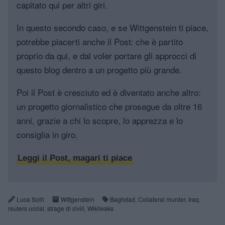
capitato qui per altri giri.
In questo secondo caso, e se Wittgenstein ti piace,
potrebbe piacerti anche il Post: che è partito
proprio da qui, e dal voler portare gli approcci di
questo blog dentro a un progetto più grande.
Poi il Post è cresciuto ed è diventato anche altro:
un progetto giornalistico che prosegue da oltre 16
anni, grazie a chi lo scopre, lo apprezza e lo
consiglia in giro.
Leggi il Post, magari ti piace
Luca Sofri
Wittgenstein
Baghdad
,
Collateral murder
,
Iraq
,
reuters uccisi
,
strage di civili
,
Wikileaks