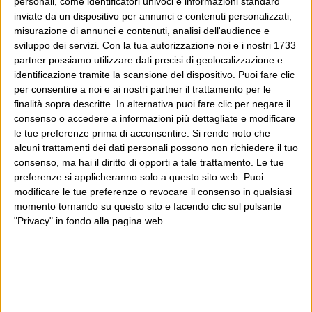
meccanica è sempre la stessa,
personali, come identificatori univoci e informazioni standard
inviate da un dispositivo per annunci e contenuti personalizzati,
uomini armati e non in divisa
misurazione di annunci e contenuti, analisi dell'audience e
vengono considerati
sviluppo dei servizi.
Con la tua autorizzazione noi e i nostri 1733
partner possiamo utilizzare dati precisi di geolocalizzazione e
automaticamente “insurgents” e
identificazione tramite la scansione del dispositivo. Puoi fare clic
mitragliati. Sia giusta o sbagliata
per consentire a noi e ai nostri partner il trattamento per le
questa regola, è così e tutti lo
finalità sopra descritte. In alternativa puoi fare clic per negare il
consenso o accedere a informazioni più dettagliate e modificare
sanno, specialmente là. Quindi,
le tue preferenze prima di acconsentire.
Si rende noto che
accompagnarsi a civili armati di
alcuni trattamenti dei dati personali possono non richiedere il tuo
consenso, ma hai il diritto di opporti a tale trattamento. Le tue
kalashnikov è abbastanza suicida in
preferenze si applicheranno solo a questo sito web. Puoi
genere, e un fotografo di guerra
modificare le tue preferenze o revocare il consenso in qualsiasi
momento tornando su questo sito e facendo clic sul pulsante
dovrebbe saperlo. Certo, scambiare
"Privacy" in fondo alla pagina web.
un teleobiettivo per un rpg può
avere aggravato la situazione, ma
non credo che l’avrebbe cambiata di
molto. Al fine di una valutazione, tra