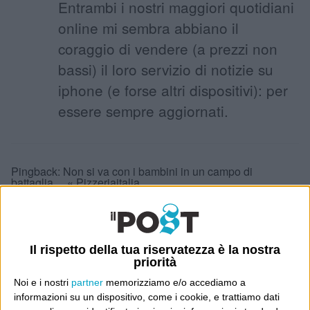
Entrambi i nostri maggiori quotidiani
online mi sembra abbiano il
coraggio di vendere (a prezzi non
bassi) il loro servizio di notizie su
iphone (e forse altri dispositivi): per
essere sempre aggiornati.
Pingback:
Non si va con i bambini in un campo di
battaglia… « Pizzeriaitalia
6 Aprile 2010 at 11:15
Massimo
Il rispetto della tua riservatezza è la nostra
priorità
Il video è orribile ma simile a decine
Noi e i nostri
partner
memorizziamo e/o accediamo a
di altri presenti su Youtube. La
informazioni su un dispositivo, come i cookie, e trattiamo dati