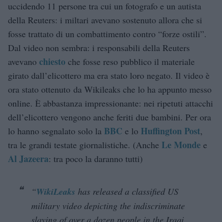
uccidendo 11 persone tra cui un fotografo e un autista
della Reuters: i miltari avevano sostenuto allora che si
fosse trattato di un combattimento contro “forze ostili”.
Dal video non sembra: i responsabili della Reuters
chiesto
avevano
che fosse reso pubblico il materiale
girato dall’elicottero ma era stato loro negato. Il video è
ora stato ottenuto da Wikileaks che lo ha appunto messo
online. È abbastanza impressionante: nei ripetuti attacchi
dell’elicottero vengono anche feriti due bambini. Per ora
BBC
Huffington Post
lo hanno segnalato solo la
e lo
,
Le Monde
tra le grandi testate giornalistiche. (Anche
e
Al Jazeera
: tra poco la daranno tutti)
“
WikiLeaks
has released a classified US
military video depicting the indiscriminate
slaying of over a dozen people in the Iraqi