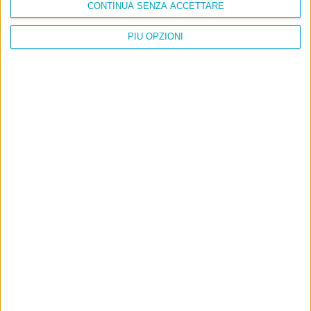
CONTINUA SENZA ACCETTARE
PIÙ OPZIONI
Info
AI che scrive di Taylor Swift come se fossi io
Filologia di Wittgenstein
Cookie
Informativa sui cookie
Ultimi articoli
La sinistra de coccio
Don’t feed the trolls
A chi pensi, quando senti dire “patrimoniale”?
Con due pistole caricate a salve e un canestro di parole
Cinquantaquattro contro quarantasei