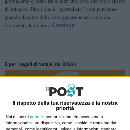
giornalismo ci sono tra le altre due cose che cerco spesso
di spiegare. Una è che il “giornalista” a cui pensiamo
quando diciamo delle cose generiche sul ruolo dei
Continua
giornalisti, la figura...
E per i regali di Natale (del 2026!)
Il rispetto della tua riservatezza è la nostra
priorità
Noi e i nostri
partner
memorizziamo e/o accediamo a
informazioni su un dispositivo, come i cookie, e trattiamo dati
personali, come identificatori univoci e informazioni standard