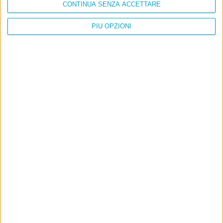
CONTINUA SENZA ACCETTARE
PIÙ OPZIONI
Info
AI che scrive di Taylor Swift come se fossi io
Filologia di Wittgenstein
Cookie
Informativa sui cookie
Ultimi articoli
La sinistra de coccio
Don’t feed the trolls
A chi pensi, quando senti dire “patrimoniale”?
Con due pistole caricate a salve e un canestro di parole
Cinquantaquattro contro quarantasei