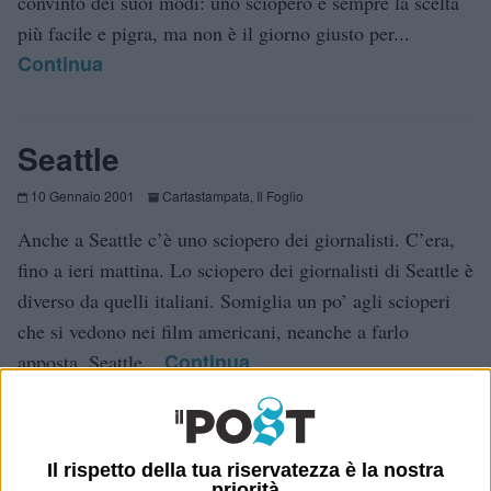
convinto dei suoi modi: uno sciopero è sempre la scelta
più facile e pigra, ma non è il giorno giusto per...
Continua
Seattle
10 Gennaio 2001
Cartastampata
,
Il Foglio
Anche a Seattle c’è uno sciopero dei giornalisti. C’era,
fino a ieri mattina. Lo sciopero dei giornalisti di Seattle è
diverso da quelli italiani. Somiglia un po’ agli scioperi
che si vedono nei film americani, neanche a farlo
Continua
apposta. Seattle...
Il rispetto della tua riservatezza è la nostra
priorità