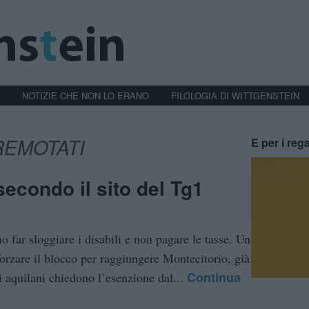
NOTIZIE CHE NON LO ERANO
FILOLOGIA DI WITTGENSTEIN
REMOTATI
E per i rega
secondo il sito del Tg1
o far sloggiare i disabili e non pagare le tasse. Un
forzare il blocco per raggiungere Montecitorio, già
Continua
i aquilani chiedono l’esenzione dal...