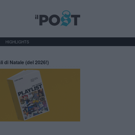
HIGHLIGHTS
li di Natale (del 2026!)