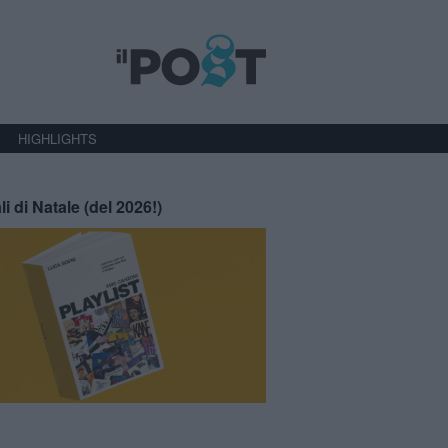
HIGHLIGHTS
li di Natale (del 2026!)