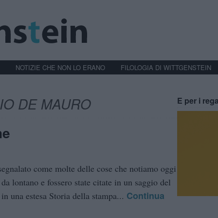
NOTIZIE CHE NON LO ERANO
FILOLOGIA DI WITTGENSTEIN
IO DE MAURO
E per i rega
ne
 segnalato come molte delle cose che notiamo oggi
da lontano e fossero state citate in un saggio del
Continua
in una estesa Storia della stampa...