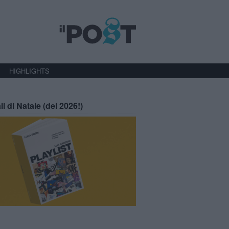
HIGHLIGHTS
li di Natale (del 2026!)