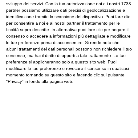
potrebbe piacerti anche il Post: che è partito
sviluppo dei servizi.
Con la tua autorizzazione noi e i nostri 1733
proprio da qui, e dal voler portare gli approcci di
partner possiamo utilizzare dati precisi di geolocalizzazione e
questo blog dentro a un progetto più grande.
identificazione tramite la scansione del dispositivo. Puoi fare clic
per consentire a noi e ai nostri partner il trattamento per le
finalità sopra descritte. In alternativa puoi fare clic per negare il
Poi il Post è cresciuto ed è diventato anche altro:
consenso o accedere a informazioni più dettagliate e modificare
un progetto giornalistico che prosegue da oltre 16
le tue preferenze prima di acconsentire.
Si rende noto che
anni, grazie a chi lo scopre, lo apprezza e lo
alcuni trattamenti dei dati personali possono non richiedere il tuo
consenso, ma hai il diritto di opporti a tale trattamento. Le tue
consiglia in giro.
preferenze si applicheranno solo a questo sito web. Puoi
modificare le tue preferenze o revocare il consenso in qualsiasi
Leggi il Post, magari ti piace
momento tornando su questo sito e facendo clic sul pulsante
"Privacy" in fondo alla pagina web.
Luca Sofri
Cartastampata
,
Vanity Fair
24
,
Jack Bauer
POST PRECEDENTE
POST SUCCESSIVO