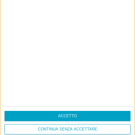
Ultimi articoli
La sinistra de coccio
Don’t feed the trolls
A chi pensi, quando senti dire “patrimoniale”?
Con due pistole caricate a salve e un canestro di parole
Cinquantaquattro contro quarantasei
ACCETTO
CONTINUA SENZA ACCETTARE