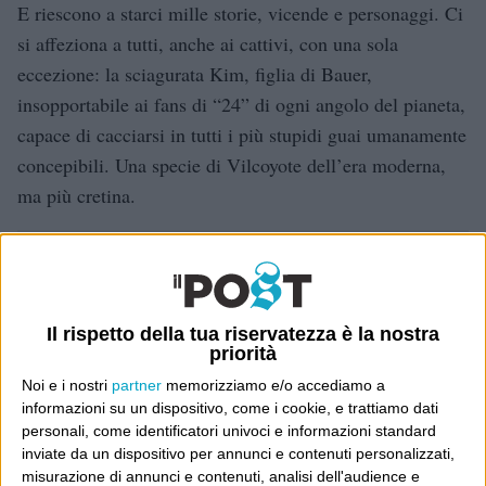
E riescono a starci mille storie, vicende e personaggi. Ci
si affeziona a tutti, anche ai cattivi, con una sola
eccezione: la sciagurata Kim, figlia di Bauer,
insopportabile ai fans di “24” di ogni angolo del pianeta,
capace di cacciarsi in tutti i più stupidi guai umanamente
concepibili. Una specie di Vilcoyote dell’era moderna,
ma più cretina.
Dove sei?
Wittgenstein è il blog di Luca Sofri, il fondatore e
Il rispetto della tua riservatezza è la nostra
direttore editoriale del giornale online il Post. Forse
priorità
sei qui perché conosci già il Post, o forse sei
Noi e i nostri
partner
memorizziamo e/o accediamo a
capitato qui per altri giri.
informazioni su un dispositivo, come i cookie, e trattiamo dati
personali, come identificatori univoci e informazioni standard
In questo secondo caso, e se Wittgenstein ti piace,
inviate da un dispositivo per annunci e contenuti personalizzati,
misurazione di annunci e contenuti, analisi dell'audience e