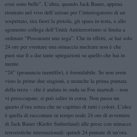
cose sono belle”. L’altra, quando Jack Bauer, appena
rientrato nel vivo dell’azione per l’interrogatorio di un
sospettato, tira fuori la pistola, gli spara in testa, e allo
sgomento collega dell’Unità Antiterrorismo si limita a
ordinare “Procurami una sega”. Che in effetti, se hai solo
24 ore per sventare una minaccia nucleare non è che
puoi star lì a dar tante spiegazioni su quello che hai in
mente.
“24” (pronuncia tuentifòr), è formidabile. Se non avete
visto le prime due stagioni, e neanche la prima puntata
della terza – che è andata in onda su Fox martedì – non
vi preoccupate: si può salire in corsa. Non passa un
quarto d’ora senza che ne capitino di tutti i colori. L’idea
è quella di raccontare in tempo reale 24 ore di avventure
di Jack Bauer (Kiefer Sutherland) alle prese con minacce
terroristiche internazionali: quindi 24 puntate di un’ora.