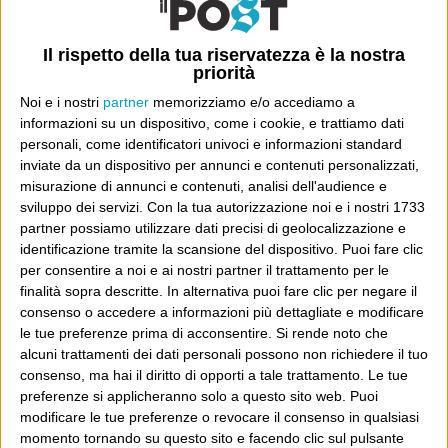
Prima, però, c’è In the name of love (formalmente
“Pride”), che si saltava come dei matti, ai concerti e
Il rispetto della tua riservatezza è la nostra
priorità
nelle discoteche. Nelle discoteche, poi, si è smesso di
saltare: con l’avvento della house prese forma quella
Noi e i nostri
partner
memorizziamo e/o accediamo a
informazioni su un dispositivo, come i cookie, e trattiamo dati
metamorfosi dei movimenti per cui dal muovere molto le
personali, come identificatori univoci e informazioni standard
gambe e poco le braccia, ci buttammo tutti a divincolarci
inviate da un dispositivo per annunci e contenuti personalizzati,
e sbracciarci senza mai spostare le suole delle scarpe:
misurazione di annunci e contenuti, analisi dell'audience e
sviluppo dei servizi.
Con la tua autorizzazione noi e i nostri 1733
sarà stato l’affollamento. Ai concerti, invece si salta
partner possiamo utilizzare dati precisi di geolocalizzazione e
sempre: l’ultima volta che ho visto gli U2 dal vivo la
identificazione tramite la scansione del dispositivo. Puoi fare clic
parte più eccitante di tutto quanto era il terremoto
per consentire a noi e ai nostri partner il trattamento per le
finalità sopra descritte. In alternativa puoi fare clic per negare il
provocato da ottantamila persone che zompano come
consenso o accedere a informazioni più dettagliate e modificare
matte. Comunque, quel giro di chitarra è un altro pezzo
le tue preferenze prima di acconsentire.
Si rende noto che
si storia del rock e un o potrebbe andare avanti a
alcuni trattamenti dei dati personali possono non richiedere il tuo
consenso, ma hai il diritto di opporti a tale trattamento. Le tue
canticchiarlo per ore: parapan-panpan-panpan-
preferenze si applicheranno solo a questo sito web. Puoi
panparapapan, panpan-panpan-panparapapan, panpan-
modificare le tue preferenze o revocare il consenso in qualsiasi
panpan-panparapapan… Anche in Pride ci sono dei versi
momento tornando su questo sito e facendo clic sul pulsante