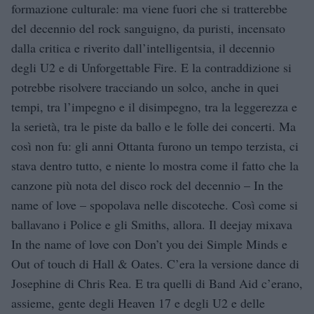
formazione culturale: ma viene fuori che si tratterebbe
del decennio del rock sanguigno, da puristi, incensato
dalla critica e riverito dall’intelligentsia, il decennio
degli U2 e di Unforgettable Fire. E la contraddizione si
potrebbe risolvere tracciando un solco, anche in quei
tempi, tra l’impegno e il disimpegno, tra la leggerezza e
la serietà, tra le piste da ballo e le folle dei concerti. Ma
così non fu: gli anni Ottanta furono un tempo terzista, ci
stava dentro tutto, e niente lo mostra come il fatto che la
canzone più nota del disco rock del decennio – In the
name of love – spopolava nelle discoteche. Così come si
ballavano i Police e gli Smiths, allora. Il deejay mixava
In the name of love con Don’t you dei Simple Minds e
Out of touch di Hall & Oates. C’era la versione dance di
Josephine di Chris Rea. E tra quelli di Band Aid c’erano,
assieme, gente degli Heaven 17 e degli U2 e delle