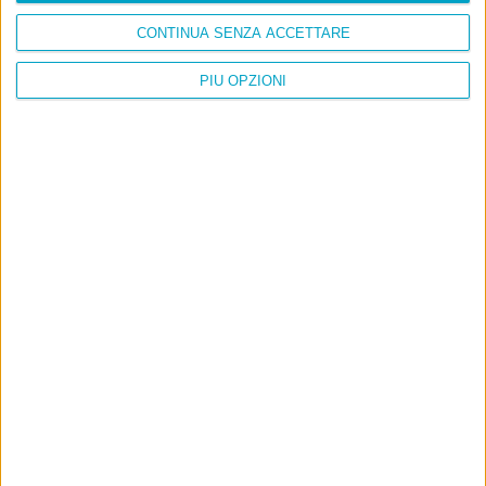
E per i regali di Natale
CONTINUA SENZA ACCETTARE
PIÙ OPZIONI
Ultimi articoli
La sinistra de coccio