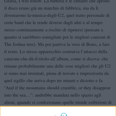
Gloria, I will follow. La batteria e le chitarre che aprono
il disco erano già un marchio di fabbrica, ma da lì
diventarono la-musica-degli-U2, quel tratto personale di
certe band che le rende diverse dagli altri e al tempo
stesso continuamente a rischio di ripetersi (pensate a
quanto si sarebbero somigliate poi le migliori canzoni di
The Joshua tree). Ma poi partiva la voce di Bono, a fare
il resto. Lo stesso apparecchio costruiva l’attacco della
canzone-che-dà-il-titolo-all’album, come si diceva: che
rimane probabilmente una delle cose migliori che gli U2
si siano mai inventati, piena di trovate e impreziosita da
quel sigillo che arriva dopo tre minuti e diciotto e fa
“And if the mountains should crumble, or they disappear
into the sea…”: andrebbe mandata nello spazio agli
alieni, quando si confezionano quelle timide esibizioni di
cosa siamo capaci di fare noi qui, piccoli terrestri.