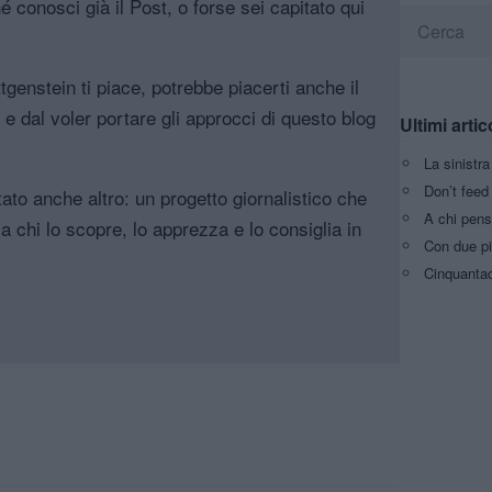
é conosci già il Post, o forse sei capitato qui
genstein ti piace, potrebbe piacerti anche il
, e dal voler portare gli approcci di questo blog
Ultimi artic
La sinistr
Don’t feed 
tato anche altro: un progetto giornalistico che
A chi pens
a chi lo scopre, lo apprezza e lo consiglia in
Con due pi
Cinquantaq