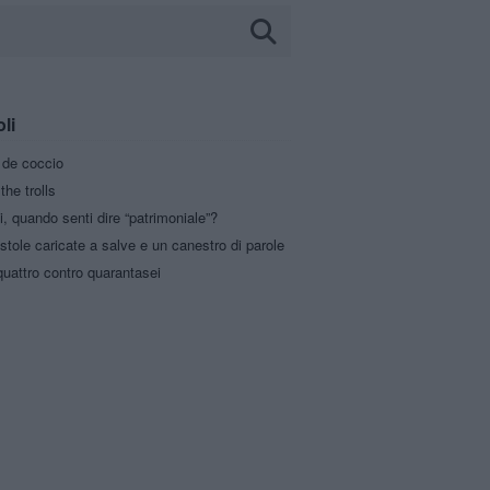
oli
a de coccio
the trolls
i, quando senti dire “patrimoniale”?
stole caricate a salve e un canestro di parole
uattro contro quarantasei