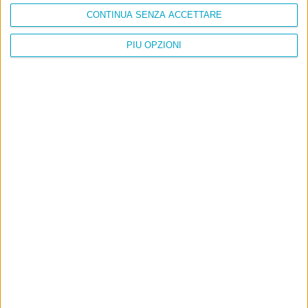
CONTINUA SENZA ACCETTARE
PIÙ OPZIONI
Info
AI che scrive di Taylor Swift come se fossi io
Filologia di Wittgenstein
Cookie