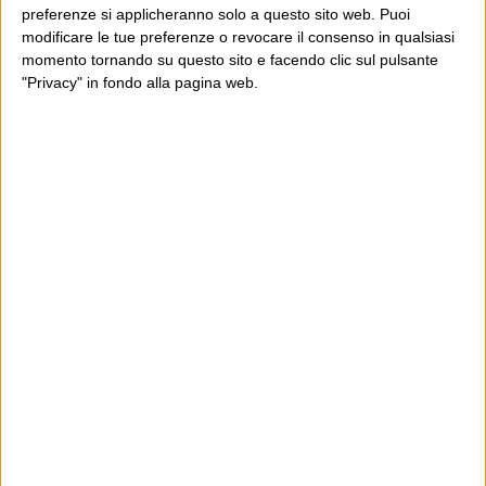
preferenze si applicheranno solo a questo sito web. Puoi
modificare le tue preferenze o revocare il consenso in qualsiasi
momento tornando su questo sito e facendo clic sul pulsante
"Privacy" in fondo alla pagina web.
Ultimi articoli
La sinistra de coccio
Don’t feed the trolls
A chi pensi, quando senti dire “patrimoniale”?
Con due pistole caricate a salve e un canestro di parole