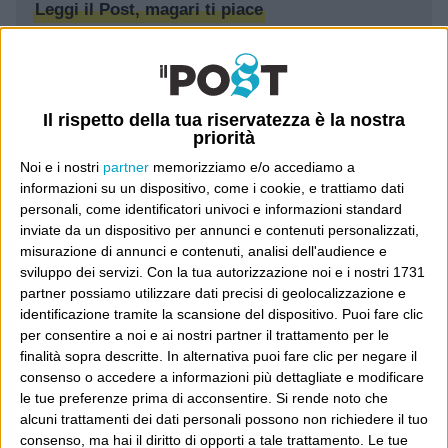
Leggi il Post, magari ti piace
Luca Sofri
Wittgenstein
Il rispetto della tua riservatezza è la nostra
priorità
Noi e i nostri
partner
memorizziamo e/o accediamo a
informazioni su un dispositivo, come i cookie, e trattiamo dati
personali, come identificatori univoci e informazioni standard
POST SUCCESSIVO
inviate da un dispositivo per annunci e contenuti personalizzati,
POST PRECEDENTE
misurazione di annunci e contenuti, analisi dell'audience e
Media quotidiano ha concluso la sua
Jeremy, Arthur e Paul
sviluppo dei servizi.
Con la tua autorizzazione noi e i nostri 1731
esistenza cartacea
partner possiamo utilizzare dati precisi di geolocalizzazione e
identificazione tramite la scansione del dispositivo. Puoi fare clic
per consentire a noi e ai nostri partner il trattamento per le
finalità sopra descritte. In alternativa puoi fare clic per negare il
E per i regali di Natale
consenso o accedere a informazioni più dettagliate e modificare
le tue preferenze prima di acconsentire.
Si rende noto che
alcuni trattamenti dei dati personali possono non richiedere il tuo
consenso, ma hai il diritto di opporti a tale trattamento. Le tue