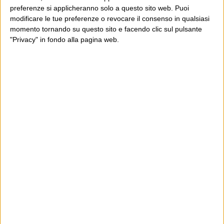
preferenze si applicheranno solo a questo sito web. Puoi
modificare le tue preferenze o revocare il consenso in qualsiasi
momento tornando su questo sito e facendo clic sul pulsante
"Privacy" in fondo alla pagina web.
Ultimi articoli
La sinistra de coccio
Don’t feed the trolls
A chi pensi, quando senti dire “patrimoniale”?
Con due pistole caricate a salve e un canestro di parole