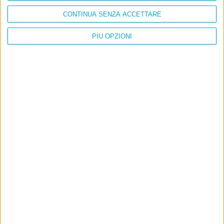
CONTINUA SENZA ACCETTARE
PIÙ OPZIONI
Info
AI che scrive di Taylor Swift come se fossi io
Filologia di Wittgenstein
Cookie