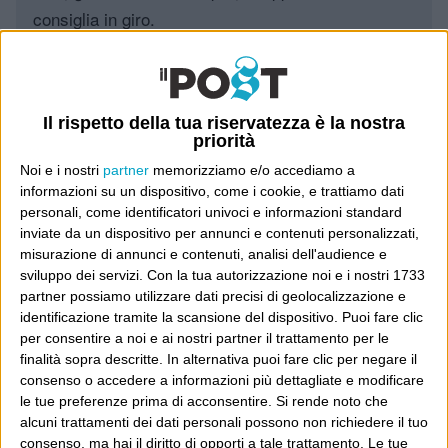
consiglia in giro.
Leggi il Post, magari ti piace
Il rispetto della tua riservatezza è la nostra
priorità
Luca Sofri
Wittgenstein
Noi e i nostri
partner
memorizziamo e/o accediamo a
informazioni su un dispositivo, come i cookie, e trattiamo dati
personali, come identificatori univoci e informazioni standard
inviate da un dispositivo per annunci e contenuti personalizzati,
misurazione di annunci e contenuti, analisi dell'audience e
POST PRECEDENTE
POST SUCCESSIVO
sviluppo dei servizi.
Con la tua autorizzazione noi e i nostri 1733
Fate l’amore…
Tempo da perdere
partner possiamo utilizzare dati precisi di geolocalizzazione e
identificazione tramite la scansione del dispositivo. Puoi fare clic
per consentire a noi e ai nostri partner il trattamento per le
finalità sopra descritte. In alternativa puoi fare clic per negare il
consenso o accedere a informazioni più dettagliate e modificare
E per i regali di Natale
le tue preferenze prima di acconsentire.
Si rende noto che
alcuni trattamenti dei dati personali possono non richiedere il tuo
consenso, ma hai il diritto di opporti a tale trattamento. Le tue