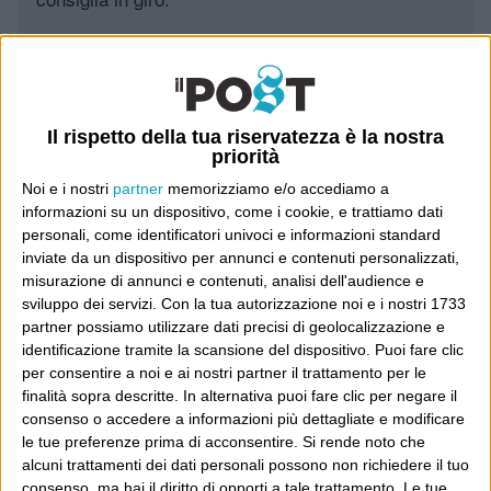
Leggi il Post, magari ti piace
Il rispetto della tua riservatezza è la nostra
Luca Sofri
Wittgenstein
priorità
Noi e i nostri
partner
memorizziamo e/o accediamo a
informazioni su un dispositivo, come i cookie, e trattiamo dati
personali, come identificatori univoci e informazioni standard
inviate da un dispositivo per annunci e contenuti personalizzati,
misurazione di annunci e contenuti, analisi dell'audience e
POST PRECEDENTE
POST SUCCESSIVO
sviluppo dei servizi.
Con la tua autorizzazione noi e i nostri 1733
Il sequel è sempre meglio del primo
“Blair sarà geloso…”
partner possiamo utilizzare dati precisi di geolocalizzazione e
identificazione tramite la scansione del dispositivo. Puoi fare clic
per consentire a noi e ai nostri partner il trattamento per le
finalità sopra descritte. In alternativa puoi fare clic per negare il
consenso o accedere a informazioni più dettagliate e modificare
E per i regali di Natale
le tue preferenze prima di acconsentire.
Si rende noto che
alcuni trattamenti dei dati personali possono non richiedere il tuo
consenso, ma hai il diritto di opporti a tale trattamento. Le tue