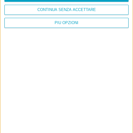
CONTINUA SENZA ACCETTARE
PIÙ OPZIONI
Info
AI che scrive di Taylor Swift come se fossi io
Filologia di Wittgenstein