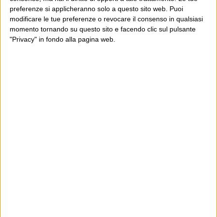
preferenze si applicheranno solo a questo sito web. Puoi
modificare le tue preferenze o revocare il consenso in qualsiasi
momento tornando su questo sito e facendo clic sul pulsante
"Privacy" in fondo alla pagina web.
Ultimi articoli
La sinistra de coccio
Don’t feed the trolls
A chi pensi, quando senti dire “patrimoniale”?
Con due pistole caricate a salve e un canestro di parole