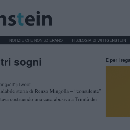
NOTIZIE CHE NON LO ERANO
FILOLOGIA DI WITTGENSTEIN
tri sogni
E per i rega
-lang="it">Tweet
midabile storia di Renzo Mingolla – “consulente”
stava costruendo una casa abusiva a Trinità dei