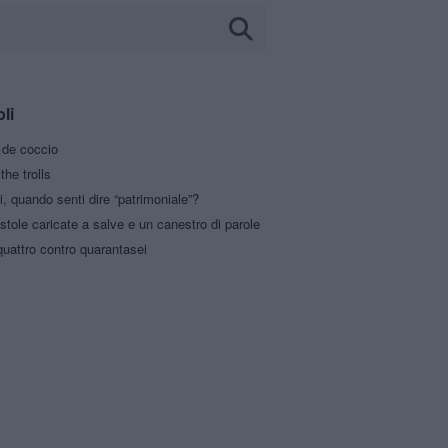
oli
a de coccio
the trolls
i, quando senti dire “patrimoniale”?
stole caricate a salve e un canestro di parole
uattro contro quarantasei