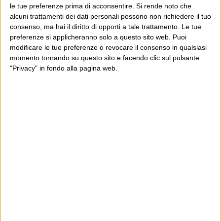
le tue preferenze prima di acconsentire.
Si rende noto che
Parole per le quali i’mi pensai
Il pensiero scemo
alcuni trattamenti dei dati personali possono non richiedere il tuo
consenso, ma hai il diritto di opporti a tale trattamento. Le tue
preferenze si applicheranno solo a questo sito web. Puoi
modificare le tue preferenze o revocare il consenso in qualsiasi
momento tornando su questo sito e facendo clic sul pulsante
E per i regali di Natale
"Privacy" in fondo alla pagina web.