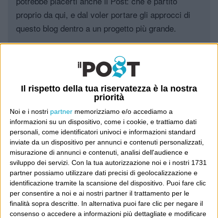
potrebbe piacerti anche il Post: che è partito
proprio da qui, e dal voler portare gli approcci di
questo blog dentro a un progetto più grande.
Poi il Post è cresciuto ed è diventato anche altro:
un progetto giornalistico che prosegue da oltre 16
anni, grazie a chi lo scopre, lo apprezza e lo
Il rispetto della tua riservatezza è la nostra
consiglia in giro.
priorità
Noi e i nostri
partner
memorizziamo e/o accediamo a
Leggi il Post, magari ti piace
informazioni su un dispositivo, come i cookie, e trattiamo dati
personali, come identificatori univoci e informazioni standard
inviate da un dispositivo per annunci e contenuti personalizzati,
misurazione di annunci e contenuti, analisi dell'audience e
Luca Sofri
Wittgenstein
sviluppo dei servizi.
Con la tua autorizzazione noi e i nostri 1731
partner possiamo utilizzare dati precisi di geolocalizzazione e
identificazione tramite la scansione del dispositivo. Puoi fare clic
per consentire a noi e ai nostri partner il trattamento per le
finalità sopra descritte. In alternativa puoi fare clic per negare il
consenso o accedere a informazioni più dettagliate e modificare
POST PRECEDENTE
POST SUCCESSIVO