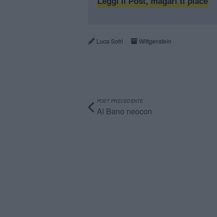
Leggi il Post, magari ti piace
Luca Sofri
Wittgenstein
POST PRECEDENTE
Al Bano neocon