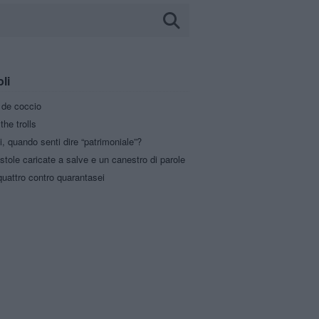
oli
a de coccio
the trolls
i, quando senti dire “patrimoniale”?
stole caricate a salve e un canestro di parole
uattro contro quarantasei