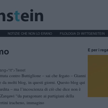
NOTIZIE CHE NON LO ERANO
FILOLOGIA DI WITTGENSTEIN
emo
E per i rega
-lang="it">Tweet
attuta contro Buttiglione – sai che fegato – Gianni
e da molti blog, in questi giorni. Questo blog qui
 ardita – ma l’incoscienza di ciò che dice non è
Zarqawi “da paragonare ai partigiani della
ertini iracheno, immagino