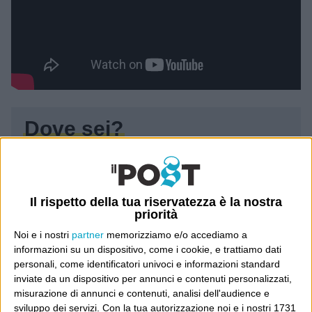
Dove sei?
Wittgenstein è il blog di Luca Sofri, il fondatore e
direttore editoriale del giornale online il Post. Forse
sei qui perché conosci già il Post, o forse sei
Il rispetto della tua riservatezza è la nostra
priorità
capitato qui per altri giri.
Noi e i nostri
partner
memorizziamo e/o accediamo a
informazioni su un dispositivo, come i cookie, e trattiamo dati
In questo secondo caso, e se Wittgenstein ti piace,
personali, come identificatori univoci e informazioni standard
potrebbe piacerti anche il Post: che è partito
inviate da un dispositivo per annunci e contenuti personalizzati,
proprio da qui, e dal voler portare gli approcci di
misurazione di annunci e contenuti, analisi dell'audience e
sviluppo dei servizi.
Con la tua autorizzazione noi e i nostri 1731
questo blog dentro a un progetto più grande.