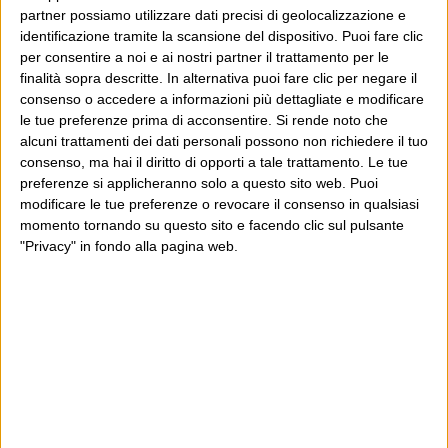
partner possiamo utilizzare dati precisi di geolocalizzazione e
identificazione tramite la scansione del dispositivo. Puoi fare clic
Poi il Post è cresciuto ed è diventato anche altro:
per consentire a noi e ai nostri partner il trattamento per le
un progetto giornalistico che prosegue da oltre 16
finalità sopra descritte. In alternativa puoi fare clic per negare il
anni, grazie a chi lo scopre, lo apprezza e lo
consenso o accedere a informazioni più dettagliate e modificare
le tue preferenze prima di acconsentire.
Si rende noto che
consiglia in giro.
alcuni trattamenti dei dati personali possono non richiedere il tuo
consenso, ma hai il diritto di opporti a tale trattamento. Le tue
Leggi il Post, magari ti piace
preferenze si applicheranno solo a questo sito web. Puoi
modificare le tue preferenze o revocare il consenso in qualsiasi
momento tornando su questo sito e facendo clic sul pulsante
"Privacy" in fondo alla pagina web.
Luca Sofri
Cartastampata
,
Vanity Fair
Micah P. Hinson
POST PRECEDENTE
POST SUCCESSIVO
Fantozzi e eBay
Volevo solo dirtelo