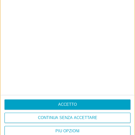
La sinistra de coccio
Don’t feed the trolls
A chi pensi, quando senti dire “patrimoniale”?
Con due pistole caricate a salve e un canestro di parole
Cinquantaquattro contro quarantasei
ACCETTO
CONTINUA SENZA ACCETTARE
PIÙ OPZIONI