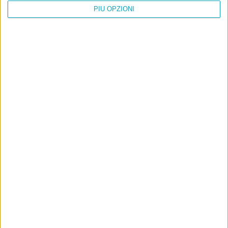
PIÙ OPZIONI
Info
AI che scrive di Taylor Swift come se fossi io
Filologia di Wittgenstein
Cookie
Informativa sui cookie