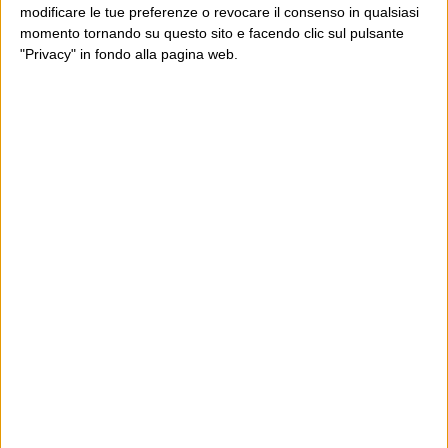
modificare le tue preferenze o revocare il consenso in qualsiasi
momento tornando su questo sito e facendo clic sul pulsante
"Privacy" in fondo alla pagina web.
Ultimi articoli
La sinistra de coccio
Don’t feed the trolls
A chi pensi, quando senti dire “patrimoniale”?
Con due pistole caricate a salve e un canestro di parole
Cinquantaquattro contro quarantasei