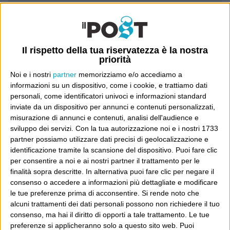
Luca Sofri
Wittgenstein
Il rispetto della tua riservatezza è la nostra
priorità
Noi e i nostri
partner
memorizziamo e/o accediamo a
informazioni su un dispositivo, come i cookie, e trattiamo dati
personali, come identificatori univoci e informazioni standard
POST PRECEDENTE
POST SUCCESSIVO
Coscienza civica
Inequivocabile
inviate da un dispositivo per annunci e contenuti personalizzati,
misurazione di annunci e contenuti, analisi dell'audience e
sviluppo dei servizi.
Con la tua autorizzazione noi e i nostri 1733
partner possiamo utilizzare dati precisi di geolocalizzazione e
identificazione tramite la scansione del dispositivo. Puoi fare clic
E per i regali di Natale
per consentire a noi e ai nostri partner il trattamento per le
finalità sopra descritte. In alternativa puoi fare clic per negare il
consenso o accedere a informazioni più dettagliate e modificare
le tue preferenze prima di acconsentire.
Si rende noto che
alcuni trattamenti dei dati personali possono non richiedere il tuo
consenso, ma hai il diritto di opporti a tale trattamento. Le tue
preferenze si applicheranno solo a questo sito web. Puoi