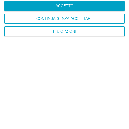
ACCETTO
CONTINUA SENZA ACCETTARE
PIÙ OPZIONI
Info
AI che scrive di Taylor Swift come se fossi io