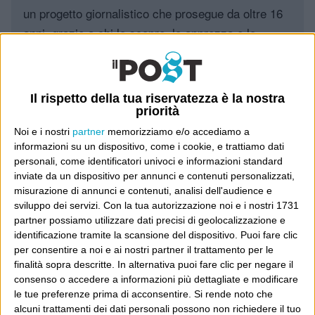
un progetto giornalistico che prosegue da oltre 16
anni, grazie a chi lo scopre, lo apprezza e lo
consiglia in giro.
Leggi il Post, magari ti piace
Il rispetto della tua riservatezza è la nostra
priorità
Noi e i nostri
partner
memorizziamo e/o accediamo a
Luca Sofri
Wittgenstein
informazioni su un dispositivo, come i cookie, e trattiamo dati
personali, come identificatori univoci e informazioni standard
inviate da un dispositivo per annunci e contenuti personalizzati,
misurazione di annunci e contenuti, analisi dell'audience e
sviluppo dei servizi.
Con la tua autorizzazione noi e i nostri 1731
partner possiamo utilizzare dati precisi di geolocalizzazione e
POST PRECEDENTE
POST SUCCESSIVO
identificazione tramite la scansione del dispositivo. Puoi fare clic
“Il-paese-dei-paradossi”
Sky high
per consentire a noi e ai nostri partner il trattamento per le
finalità sopra descritte. In alternativa puoi fare clic per negare il
consenso o accedere a informazioni più dettagliate e modificare
le tue preferenze prima di acconsentire.
Si rende noto che
E per i regali di Natale
alcuni trattamenti dei dati personali possono non richiedere il tuo