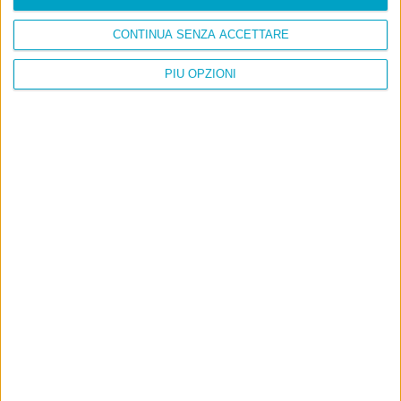
CONTINUA SENZA ACCETTARE
PIÙ OPZIONI
Info
AI che scrive di Taylor Swift come se fossi io
Filologia di Wittgenstein