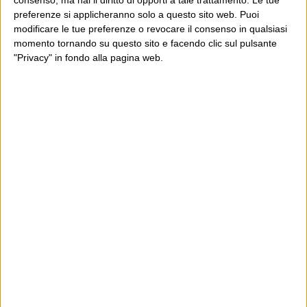
preferenze si applicheranno solo a questo sito web. Puoi
modificare le tue preferenze o revocare il consenso in qualsiasi
momento tornando su questo sito e facendo clic sul pulsante
"Privacy" in fondo alla pagina web.
Ultimi articoli
La sinistra de coccio
Don’t feed the trolls
A chi pensi, quando senti dire “patrimoniale”?