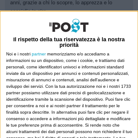
anni, grazie a chi lo scopre, lo apprezza e lo
consiglia in giro.
Leggi il Post, magari ti piace
Il rispetto della tua riservatezza è la nostra
priorità
Luca Sofri
Wittgenstein
Noi e i nostri
partner
memorizziamo e/o accediamo a
informazioni su un dispositivo, come i cookie, e trattiamo dati
personali, come identificatori univoci e informazioni standard
inviate da un dispositivo per annunci e contenuti personalizzati,
misurazione di annunci e contenuti, analisi dell'audience e
sviluppo dei servizi.
Con la tua autorizzazione noi e i nostri 1733
POST PRECEDENTE
POST SUCCESSIVO
partner possiamo utilizzare dati precisi di geolocalizzazione e
Ci iscrivo la bambina subito
Maggioranze
identificazione tramite la scansione del dispositivo. Puoi fare clic
per consentire a noi e ai nostri partner il trattamento per le
finalità sopra descritte. In alternativa puoi fare clic per negare il
consenso o accedere a informazioni più dettagliate e modificare
E per i regali di Natale
le tue preferenze prima di acconsentire.
Si rende noto che
alcuni trattamenti dei dati personali possono non richiedere il tuo
consenso, ma hai il diritto di opporti a tale trattamento. Le tue