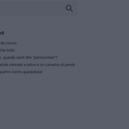
oli
a de coccio
the trolls
i, quando senti dire “patrimoniale”?
stole caricate a salve e un canestro di parole
uattro contro quarantasei