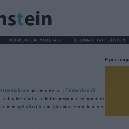
NOTIZIE CHE NON LO ERANO
FILOLOGIA DI WITTGENSTEIN
”
E per i rega
Attentialcane
l’intervista di
nel definire così
so di aderire all’uso dell’espressione, se non altro
i
altri
anche agli
) in una giornata cominciata con