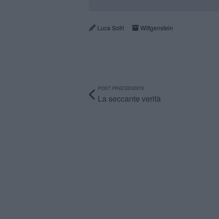
Luca Sofri
Wittgenstein
POST PRECEDENTE
La seccante verità