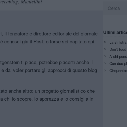
accablog, Mantellini
Ultimi artic
, il fondatore e direttore editoriale del giornale
é conosci già il Post, o forse sei capitato qui
La sinistr
Don’t feed 
A chi pens
genstein ti piace, potrebbe piacerti anche il
Con due pi
, e dal voler portare gli approcci di questo blog
Cinquantaq
tato anche altro: un progetto giornalistico che
a chi lo scopre, lo apprezza e lo consiglia in