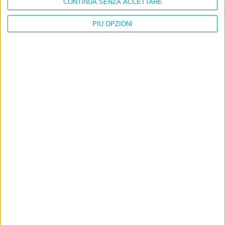
CONTINUA SENZA ACCETTARE
PIÙ OPZIONI
Info
AI che scrive di Taylor Swift come se fossi io
Filologia di Wittgenstein
Cookie
Informativa sui cookie