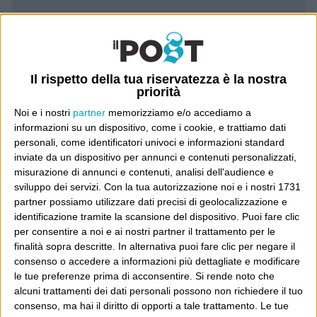
Luca Sofri
Wittgenstein
Il rispetto della tua riservatezza è la nostra
priorità
Noi e i nostri
partner
memorizziamo e/o accediamo a
informazioni su un dispositivo, come i cookie, e trattiamo dati
POST PRECEDENTE
personali, come identificatori univoci e informazioni standard
POST SUCCESSIVO
inviate da un dispositivo per annunci e contenuti personalizzati,
Mettendo ordine, la domenica
Voglio la bambola di Giovanni De
misurazione di annunci e contenuti, analisi dell'audience e
Mauro
sviluppo dei servizi.
Con la tua autorizzazione noi e i nostri 1731
partner possiamo utilizzare dati precisi di geolocalizzazione e
identificazione tramite la scansione del dispositivo. Puoi fare clic
per consentire a noi e ai nostri partner il trattamento per le
E per i regali di Natale
finalità sopra descritte. In alternativa puoi fare clic per negare il
consenso o accedere a informazioni più dettagliate e modificare
le tue preferenze prima di acconsentire.
Si rende noto che
alcuni trattamenti dei dati personali possono non richiedere il tuo
consenso, ma hai il diritto di opporti a tale trattamento. Le tue