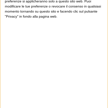
preferenze si applicheranno solo a questo sito web. Puoi
modificare le tue preferenze o revocare il consenso in qualsiasi
momento tornando su questo sito e facendo clic sul pulsante
"Privacy" in fondo alla pagina web.
Ultimi articoli
La sinistra de coccio
Don’t feed the trolls
A chi pensi, quando senti dire “patrimoniale”?
Con due pistole caricate a salve e un canestro di parole
Cinquantaquattro contro quarantasei