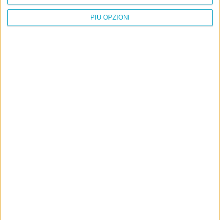
PIÙ OPZIONI
Info
AI che scrive di Taylor Swift come se fossi io
Filologia di Wittgenstein
Cookie
Informativa sui cookie