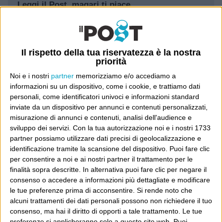
Leggi il Post, magari ti piace
Luca Sofri
Wittgenstein
Il rispetto della tua riservatezza è la nostra
priorità
Noi e i nostri
partner
memorizziamo e/o accediamo a
informazioni su un dispositivo, come i cookie, e trattiamo dati
personali, come identificatori univoci e informazioni standard
POST PRECEDENTE
POST SUCCESSIVO
inviate da un dispositivo per annunci e contenuti personalizzati,
Ruoli
Bene
misurazione di annunci e contenuti, analisi dell'audience e
sviluppo dei servizi.
Con la tua autorizzazione noi e i nostri 1733
partner possiamo utilizzare dati precisi di geolocalizzazione e
identificazione tramite la scansione del dispositivo. Puoi fare clic
per consentire a noi e ai nostri partner il trattamento per le
E per i regali di Natale
finalità sopra descritte. In alternativa puoi fare clic per negare il
consenso o accedere a informazioni più dettagliate e modificare
le tue preferenze prima di acconsentire.
Si rende noto che
alcuni trattamenti dei dati personali possono non richiedere il tuo
consenso, ma hai il diritto di opporti a tale trattamento. Le tue
preferenze si applicheranno solo a questo sito web. Puoi