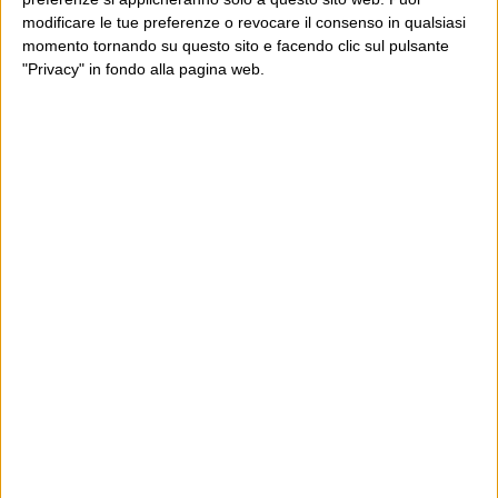
modificare le tue preferenze o revocare il consenso in qualsiasi
momento tornando su questo sito e facendo clic sul pulsante
"Privacy" in fondo alla pagina web.
Ultimi articoli
La sinistra de coccio
Don’t feed the trolls
A chi pensi, quando senti dire “patrimoniale”?
Con due pistole caricate a salve e un canestro di parole
Cinquantaquattro contro quarantasei