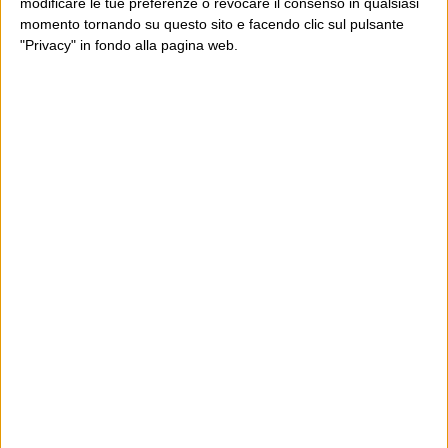
modificare le tue preferenze o revocare il consenso in qualsiasi
momento tornando su questo sito e facendo clic sul pulsante
"Privacy" in fondo alla pagina web.
Ultimi articoli
La sinistra de coccio
Don’t feed the trolls
A chi pensi, quando senti dire “patrimoniale”?
Con due pistole caricate a salve e un canestro di parole
Cinquantaquattro contro quarantasei