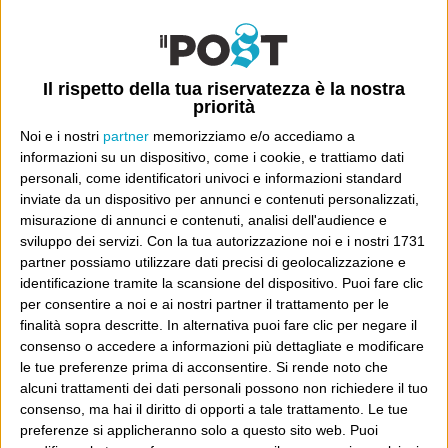
Luca Sofri
Wittgenstein
Il rispetto della tua riservatezza è la nostra
priorità
Noi e i nostri
partner
memorizziamo e/o accediamo a
informazioni su un dispositivo, come i cookie, e trattiamo dati
POST PRECEDENTE
POST SUCCESSIVO
All’indice
96
personali, come identificatori univoci e informazioni standard
inviate da un dispositivo per annunci e contenuti personalizzati,
misurazione di annunci e contenuti, analisi dell'audience e
sviluppo dei servizi.
Con la tua autorizzazione noi e i nostri 1731
partner possiamo utilizzare dati precisi di geolocalizzazione e
E per i regali di Natale
identificazione tramite la scansione del dispositivo. Puoi fare clic
per consentire a noi e ai nostri partner il trattamento per le
finalità sopra descritte. In alternativa puoi fare clic per negare il
consenso o accedere a informazioni più dettagliate e modificare
le tue preferenze prima di acconsentire.
Si rende noto che
alcuni trattamenti dei dati personali possono non richiedere il tuo
consenso, ma hai il diritto di opporti a tale trattamento. Le tue
preferenze si applicheranno solo a questo sito web. Puoi