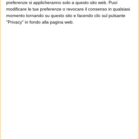
preferenze si applicheranno solo a questo sito web. Puoi
modificare le tue preferenze o revocare il consenso in qualsiasi
momento tornando su questo sito e facendo clic sul pulsante
"Privacy" in fondo alla pagina web.
Ultimi articoli
La sinistra de coccio
Don’t feed the trolls
A chi pensi, quando senti dire “patrimoniale”?
Con due pistole caricate a salve e un canestro di parole
Cinquantaquattro contro quarantasei