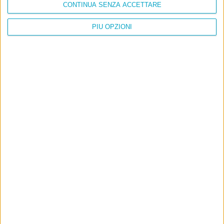
CONTINUA SENZA ACCETTARE
PIÙ OPZIONI
Info
AI che scrive di Taylor Swift come se fossi io
Filologia di Wittgenstein
Cookie