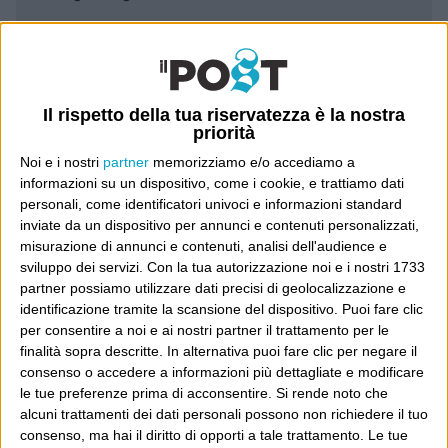
Leggi il Post, magari ti piace
Il rispetto della tua riservatezza è la nostra
Luca Sofri
Wittgenstein
priorità
Noi e i nostri
partner
memorizziamo e/o accediamo a
informazioni su un dispositivo, come i cookie, e trattiamo dati
personali, come identificatori univoci e informazioni standard
inviate da un dispositivo per annunci e contenuti personalizzati,
POST PRECEDENTE
POST SUCCESSIVO
misurazione di annunci e contenuti, analisi dell'audience e
Diluiti
Non tutti i bambini fanno “ooooh”
sviluppo dei servizi.
Con la tua autorizzazione noi e i nostri 1733
partner possiamo utilizzare dati precisi di geolocalizzazione e
identificazione tramite la scansione del dispositivo. Puoi fare clic
per consentire a noi e ai nostri partner il trattamento per le
finalità sopra descritte. In alternativa puoi fare clic per negare il
E per i regali di Natale
consenso o accedere a informazioni più dettagliate e modificare
le tue preferenze prima di acconsentire.
Si rende noto che
alcuni trattamenti dei dati personali possono non richiedere il tuo
consenso, ma hai il diritto di opporti a tale trattamento. Le tue