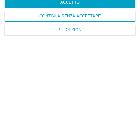
ACCETTO
CONTINUA SENZA ACCETTARE
PIÙ OPZIONI
Info
AI che scrive di Taylor Swift come se fossi io
Filologia di Wittgenstein