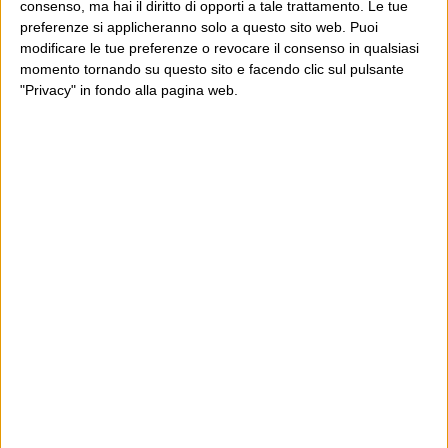
consenso, ma hai il diritto di opporti a tale trattamento. Le tue
preferenze si applicheranno solo a questo sito web. Puoi
modificare le tue preferenze o revocare il consenso in qualsiasi
momento tornando su questo sito e facendo clic sul pulsante
"Privacy" in fondo alla pagina web.
Ultimi articoli
La sinistra de coccio
Don’t feed the trolls
A chi pensi, quando senti dire “patrimoniale”?