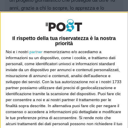
anni, grazie a chi lo scopre, lo apprezza e lo
consiglia in giro.
Leggi il Post, magari ti piace
Il rispetto della tua riservatezza è la nostra
priorità
Noi e i nostri
partner
memorizziamo e/o accediamo a
Luca Sofri
Wittgenstein
informazioni su un dispositivo, come i cookie, e trattiamo dati
personali, come identificatori univoci e informazioni standard
inviate da un dispositivo per annunci e contenuti personalizzati,
misurazione di annunci e contenuti, analisi dell'audience e
sviluppo dei servizi.
Con la tua autorizzazione noi e i nostri 1733
partner possiamo utilizzare dati precisi di geolocalizzazione e
POST PRECEDENTE
POST SUCCESSIVO
Un dono dal cielo
“Sceneggiata neoborbonica”
identificazione tramite la scansione del dispositivo. Puoi fare clic
per consentire a noi e ai nostri partner il trattamento per le
finalità sopra descritte. In alternativa puoi fare clic per negare il
consenso o accedere a informazioni più dettagliate e modificare
le tue preferenze prima di acconsentire.
Si rende noto che
E per i regali di Natale
alcuni trattamenti dei dati personali possono non richiedere il tuo