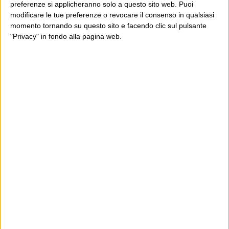
preferenze si applicheranno solo a questo sito web. Puoi
modificare le tue preferenze o revocare il consenso in qualsiasi
momento tornando su questo sito e facendo clic sul pulsante
"Privacy" in fondo alla pagina web.
Ultimi articoli
La sinistra de coccio
Don’t feed the trolls
A chi pensi, quando senti dire “patrimoniale”?
Con due pistole caricate a salve e un canestro di parole
Cinquantaquattro contro quarantasei