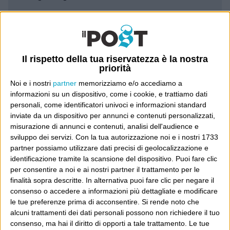
Leggi il Post, magari ti piace
Il rispetto della tua riservatezza è la nostra
Luca Sofri
Wittgenstein
priorità
Noi e i nostri
partner
memorizziamo e/o accediamo a
informazioni su un dispositivo, come i cookie, e trattiamo dati
personali, come identificatori univoci e informazioni standard
inviate da un dispositivo per annunci e contenuti personalizzati,
POST PRECEDENTE
POST SUCCESSIVO
misurazione di annunci e contenuti, analisi dell'audience e
Conformisti
Tutti allenatori della nazionale
sviluppo dei servizi.
Con la tua autorizzazione noi e i nostri 1733
partner possiamo utilizzare dati precisi di geolocalizzazione e
identificazione tramite la scansione del dispositivo. Puoi fare clic
per consentire a noi e ai nostri partner il trattamento per le
finalità sopra descritte. In alternativa puoi fare clic per negare il
E per i regali di Natale
consenso o accedere a informazioni più dettagliate e modificare
le tue preferenze prima di acconsentire.
Si rende noto che
alcuni trattamenti dei dati personali possono non richiedere il tuo
consenso, ma hai il diritto di opporti a tale trattamento. Le tue