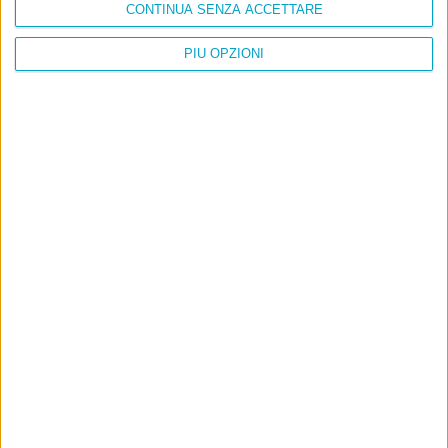
CONTINUA SENZA ACCETTARE
PIÙ OPZIONI
Info
AI che scrive di Taylor Swift come se fossi io
Filologia di Wittgenstein
Cookie